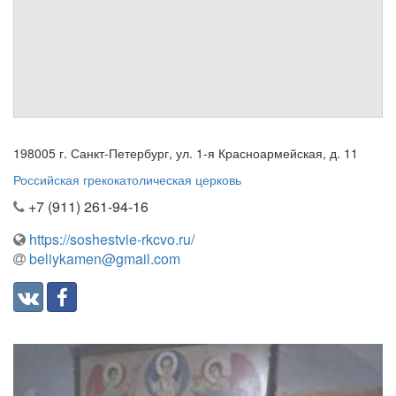
см. календарь
Обратная связь
mail@apologia.ru
Отправить сообщение
198005 г. Санкт-Петербург, ул. 1-я Красноармейская, д. 11
Вход
Российская грекокатолическая церковь
+7 (911) 261-94-16
https://soshestvie-rkcvo.ru/
beliykamen@gmail.com