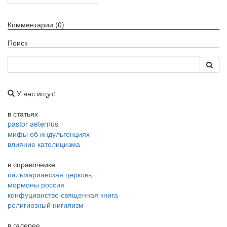
Комментарии (0)
Поиск
У нас ищут:
в статьях
pastor aeternus
мифы об индульгенциях
влияние католицизма
в справочнике
пальмарианская церковь
мормоны россия
конфуцианство священная книга
религиозный нигилизм
в галерее