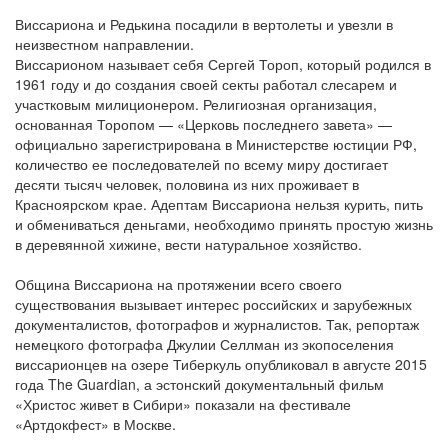
Виссариона и Редькина посадили в вертолеты и увезли в
неизвестном направлении.
Виссарионом называет себя Сергей Тороп, который родился в
1961 году и до создания своей секты работал слесарем и
участковым милиционером. Религиозная организация,
основанная Торопом — «Церковь последнего завета» —
официально зарегистрирована в Министерстве юстиции РФ,
количество ее последователей по всему миру достигает
десяти тысяч человек, половина из них проживает в
Красноярском крае. Адептам Виссариона нельзя курить, пить
и обмениваться деньгами, необходимо принять простую жизнь
в деревянной хижине, вести натуральное хозяйство.
Община Виссариона на протяжении всего своего
существования вызывает интерес российских и зарубежных
документалистов, фотографов и журналистов. Так, репортаж
немецкого фотографа Джулии Селлман из экопоселения
виссарионцев на озере Тиберкуль опубликовал в августе 2015
года The Guardian, а эстонский документальный фильм
«Христос живет в Сибири» показали на фестивале
«Артдокфест» в Москве.