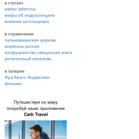
в статьях
pastor aeternus
мифы об индульгенциях
влияние католицизма
в справочнике
пальмарианская церковь
мормоны россия
конфуцианство священная книга
религиозный нигилизм
в галерее
Фра Беато Анджелико
фильмы
Путешествуя по миру
попробуй наше приложение
Cath Travel