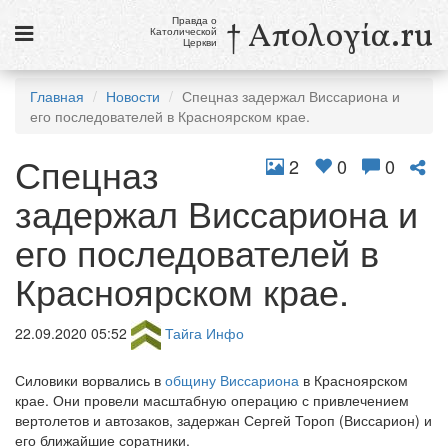
Правда о
† Απολογία.ru
Католической
Церкви
Статьи
Главная
Новости
Спецназ задержал Виссариона и
его последователей в Красноярском крае.
Новости
Спецназ
Католики в России
2
0
0
задержал Виссариона и
Галерея
его последователей в
Викторины
Красноярском крае.
Ссылки
Религиозные учения и секты, справочник
22.09.2020 05:52
Тайга Инфо
8 августа
Силовики ворвались в
общину Виссариона
в Красноярском
Св. Доминик, священник
крае. Они провели масштабную операцию с привлечением
вертолетов и автозаков, задержан Сергей Тороп (Виссарион) и
см. календарь
его ближайшие соратники.