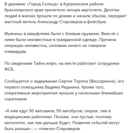
В деревню «Город Солнца» в Курагинском районе
Красноярского края прилетело четыре вертолета. Десятки
Обратная связь
людей в масках прошли по домам и начали обыски, передает
mail@apologia.ru
местный житель Александр Староверов в фейсбуке.
Отправить сообщение
Мужчины в камуфляже были с боевым оружием. Вместе с
ними были неизвестные в гражданской одежде. Причина
операции неизвестна, силовики ничего не говорили
Вход
очевидцам.
По сведениям Тайги.инфо, на месте работают сотрудники
ФСБ.
Сообщается о задержании Сергея Торопа (Виссариона), его
первого помощника Вадима Редькина. Кроме того,
оперативные мероприятия прошли у нескольких ближайших
соратников.
«К нам едут 50 автозаков, 50 автобусов, скорая, там и
медицинские работники. Похоже, они пустые, поэтому
непонятно, как там дальше будет. Развития событий могут
быть разные», — отметил Староверов.