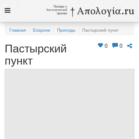
Правда о
† Απολογία.ru
Католической
Церкви
Статьи
Главная
Епархии
Приходы
Пастырский пункт
Новости
Пастырский
0
0
Католики в России
пункт
Галерея
Викторины
Ссылки
Религиозные учения и секты, справочник
10 августа
Св. Лаврентий, диакон и мученик
см. календарь