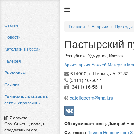
Статьи
Главная
Епархии
Приходы
Новости
Пастырский п
Католики в России
Республика Удмуртия, Ижевск
Галерея
Архиепархия Божией Матери в Мо
Викторины
614000, г. Пермь, а/я 7182
(3411) 16-5611
Ссылки
(3411) 16-5611
Религиозные учения и
catolicperm@mail.ru
секты, справочник
7 августа
Обслуживает:
свящ. Дмитрий Но
Свв. Сикст II, папа, и
сподвижники его,
См. также:
Приход Непорочного З