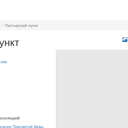
Пастырский пункт
ункт
скве
воселецкий
ачатия Пресвятой Девы