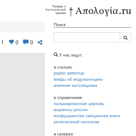
Правда о
† Απολογία.ru
Католической
Церкви
Поиск
1
0
0
У нас ищут:
в статьях
pastor aeternus
мифы об индульгенциях
влияние католицизма
в справочнике
пальмарианская церковь
мормоны россия
конфуцианство священная книга
религиозный нигилизм
в галерее