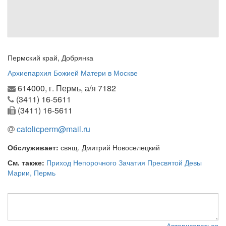
см. календарь
Обратная связь
mail@apologia.ru
Пермский край, Добрянка
Отправить сообщение
Архиепархия Божией Матери в Москве
614000, г. Пермь, а/я 7182
Вход
(3411) 16-5611
(3411) 16-5611
catolicperm@mail.ru
Обслуживает:
свящ. Дмитрий Новоселецкий
См. также:
Приход Непорочного Зачатия Пресвятой Девы
Марии, Пермь
Авторизоваться