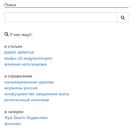
Поиск
У нас ищут:
в статьях
pastor aeternus
мифы об индульгенциях
влияние католицизма
в справочнике
пальмарианская церковь
мормоны россия
конфуцианство священная книга
религиозный нигилизм
в галерее
Фра Беато Анджелико
фильмы