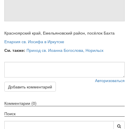
см. календарь
Обратная связь
mail@apologia.ru
Красноярский край, Емельяновский район, посёлок Бахта
Отправить сообщение
Епархия св. Иосифа в Иркутске
См. также:
Приход св. Иоанна Богослова, Норильск
Вход
Авторизоваться
Добавить комментарий
Комментарии (0)
Поиск