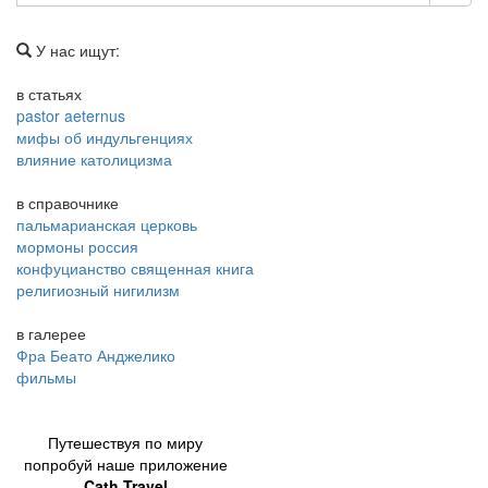
У нас ищут:
в статьях
pastor aeternus
мифы об индульгенциях
влияние католицизма
в справочнике
пальмарианская церковь
мормоны россия
конфуцианство священная книга
религиозный нигилизм
в галерее
Фра Беато Анджелико
фильмы
Путешествуя по миру
попробуй наше приложение
Cath Travel