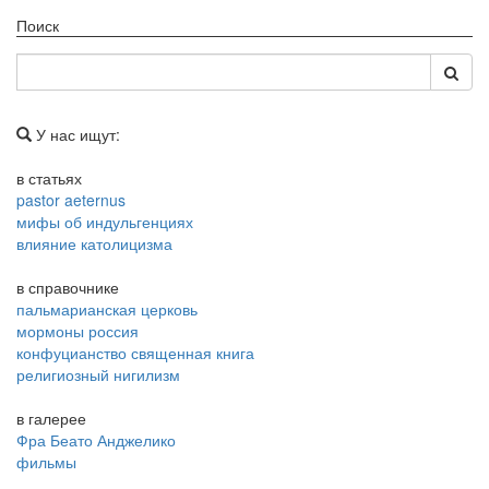
Поиск
У нас ищут:
в статьях
pastor aeternus
мифы об индульгенциях
влияние католицизма
в справочнике
пальмарианская церковь
мормоны россия
конфуцианство священная книга
религиозный нигилизм
в галерее
Фра Беато Анджелико
фильмы