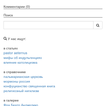
Комментарии (0)
Поиск
У нас ищут:
в статьях
pastor aeternus
мифы об индульгенциях
влияние католицизма
в справочнике
пальмарианская церковь
мормоны россия
конфуцианство священная книга
религиозный нигилизм
в галерее
Фра Беато Анджелико