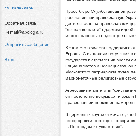
см. календарь
Пресс-бюро Службы внешней разве
расчленивший православную Укра
Обратная связь
деятельность на православном цер
"дьявол во плоти" одержим идеей в
mail@apologia.ru
месте полностью подконтрольные 
Отправить сообщение
В этом его всячески поддерживаю
Европы. С их подачи погрязший в
Вход
государств в стремлении внести с
националистов и неонацистов, он 
Московского патриархата путем п
марионеточные религиозные струк
Агрессивные аппетиты "константин
он постепенно покрывает и земли 
православной церкви он намерен 
В церковных кругах отмечают, чт
лжепророкам, о которых говорится 
... По плодам их узнаете их".