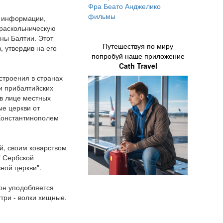
Фра Беато Анджелико
фильмы
Р информации,
раскольническую
ны Балтии. Этот
Путешествуя по миру
, утвердив на его
попробуй наше приложение
Cath Travel
строения в странах
и прибалтийских
 в лице местных
ые церкви от
 Константинополем
й, своим коварством
" Сербской
ной церкви".
он уподобляется
утри - волки хищные.