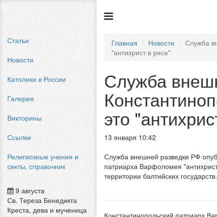
Статьи
Главная
Новости
Служба в
"антихрист в рясе"
Новости
Служба внешн
Католики в России
Константиноп
Галерея
это "антихрис
Викторины
Ссылки
13 января 10:42
Религиозные учения и
Служба внешней разведки РФ опуб
секты, справочник
патриарха Варфоломея "антихристо
территории балтийских государств
9 августа
Св. Тереза Бенедикта
Креста, дева и мученица
Константинопольский патриарх Вар