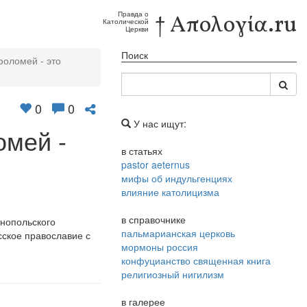
Правда о
† Απολογία.ru
Католической
Церкви
Поиск
фоломей - это
0
0
У нас ищут:
омей -
в статьях
pastor aeternus
мифы об индульгенциях
влияние католицизма
в справочнике
инопольского
пальмарианская церковь
сское православие с
мормоны россия
конфуцианство священная книга
религиозный нигилизм
в галерее