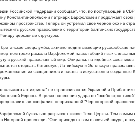
дки Российской Федерации сообщает, что, по поступающей в СВ
ину Константинопольский патриарх Варфоломей продолжает свою 
ковном пространстве. Теперь он устремил свое черное око на стра
ытеснить русское православие с территории балтийских государств
Фанару церковные структуры.
т британские спецслужбы, активно подпитывающие русофобские на
 смертном грехе раскола Варфоломей нашел общий язык с властям
муту в русский православный мир. Опираясь на идейных союзников
пытается оторвать Литовскую, Латвийскую и Эстонскую православн
ереманивания их священников и паствы в искусственно созданные
туры.
опольского антихриста" не ограничиваются Украиной и Прибалтико
Восточной Европы. В целях нанесения удара по "особо строптивой
предоставить автокефалию непризнанной "Черногорской православ
о Варфоломей буквально разрывает живое Тело Церкви. Тем самым 
в Нагорной проповеди: "Они приходят к вам в овечьей шкуре, а вн