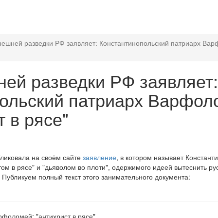
нешней разведки РФ заявляет: Константинопольский патриарх Вар
ей разведки РФ заявляет:
ольский патриарх Варфол
т в рясе"
ликовала на своём сайте
заявление
, в котором называет Констант
м в рясе" и "дьяволом во плоти", одержимого идеей вытеснить ру
. Публикуем полный текст этого занимательного документа:
фоломей: "антихрист в рясе"