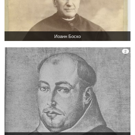
Иоанн Боско