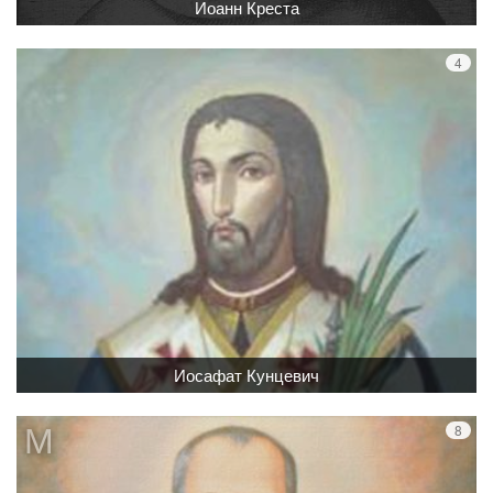
Иоанн Креста
Иосафат Кунцевич