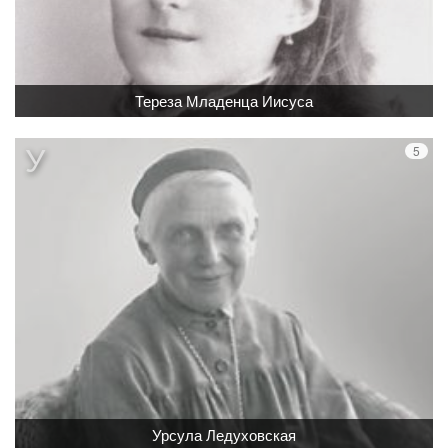
Тереза Младенца Иисуса
Урсула Ледуховская