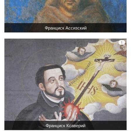
Франциск Ассизский
Франциск Ксаверий