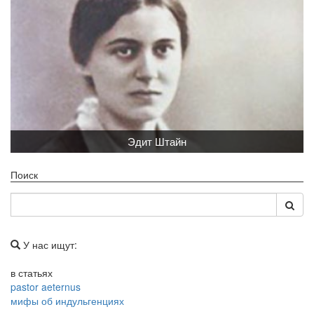
Эдит Штайн
Поиск
У нас ищут:
в статьях
pastor aeternus
мифы об индульгенциях