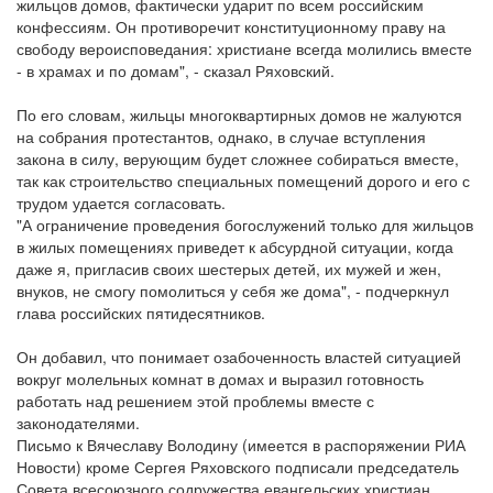
жильцов домов, фактически ударит по всем российским
конфессиям. Он противоречит конституционному праву на
свободу вероисповедания: христиане всегда молились вместе
- в храмах и по домам", - сказал Ряховский.
По его словам, жильцы многоквартирных домов не жалуются
на собрания протестантов, однако, в случае вступления
закона в силу, верующим будет сложнее собираться вместе,
так как строительство специальных помещений дорого и его с
трудом удается согласовать.
"А ограничение проведения богослужений только для жильцов
в жилых помещениях приведет к абсурдной ситуации, когда
даже я, пригласив своих шестерых детей, их мужей и жен,
внуков, не смогу помолиться у себя же дома", - подчеркнул
глава российских пятидесятников.
Он добавил, что понимает озабоченность властей ситуацией
вокруг молельных комнат в домах и выразил готовность
работать над решением этой проблемы вместе с
законодателями.
Письмо к Вячеславу Володину (имеется в распоряжении РИА
Новости) кроме Сергея Ряховского подписали председатель
Совета всесоюзного содружества евангельских христиан