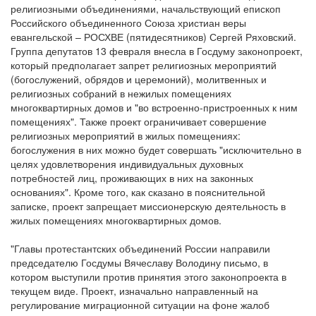
религиозными объединениями, начальствующий епископ
Российского объединенного Союза христиан веры
Обратная связь
евангельской – РОСХВЕ (пятидесятников) Сергей Ряховский.
mail@apologia.ru
Группа депутатов 13 февраля внесла в Госдуму законопроект,
который предполагает запрет религиозных мероприятий
Отправить сообщение
(богослужений, обрядов и церемоний), молитвенных и
религиозных собраний в нежилых помещениях
многоквартирных домов и "во встроенно-пристроенных к ним
Вход
помещениях". Также проект ограничивает совершение
религиозных мероприятий в жилых помещениях:
богослужения в них можно будет совершать "исключительно в
целях удовлетворения индивидуальных духовных
потребностей лиц, проживающих в них на законных
основаниях". Кроме того, как сказано в пояснительной
записке, проект запрещает миссионерскую деятельность в
жилых помещениях многоквартирных домов.
"Главы протестантских объединений России направили
председателю Госдумы Вячеславу Володину письмо, в
котором выступили против принятия этого законопроекта в
текущем виде. Проект, изначально направленный на
регулирование миграционной ситуации на фоне жалоб