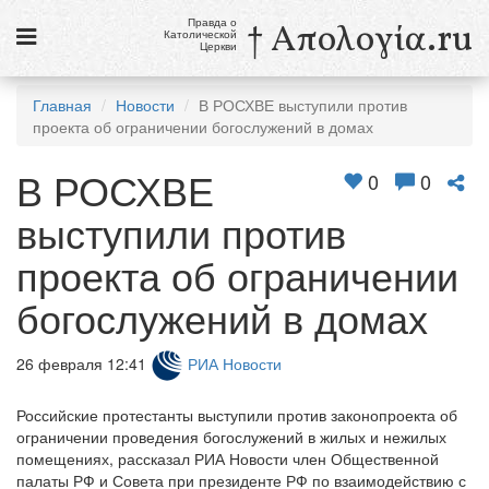
Правда о
† Απολογία.ru
Католической
Церкви
Статьи
Главная
Новости
В РОСХВЕ выступили против
проекта об ограничении богослужений в домах
Новости
В РОСХВЕ
Католики в России
0
0
выступили против
Галерея
проекта об ограничении
Викторины
богослужений в домах
Ссылки
Религиозные учения и секты, справочник
26 февраля 12:41
РИА Новости
9 августа
Российские протестанты выступили против законопроекта об
Св. Тереза Бенедикта Креста, дева и мученица
ограничении проведения богослужений в жилых и нежилых
помещениях, рассказал РИА Новости член Общественной
см. календарь
палаты РФ и Совета при президенте РФ по взаимодействию с