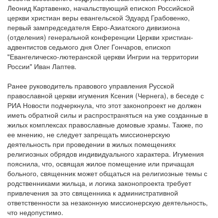
Леонид Картавенко, начальствующий епископ Российской
церкви христиан веры евангельской Эдуард Грабовенко,
первый зампредседателя Евро-Азиатского дивизиона
(отделения) генеральной конференции Церкви христиан-
адвентистов седьмого дня Олег Гончаров, епископ
"Евангелическо-лютеранской церкви Ингрии на территории
России" Иван Лаптев.
Ранее руководитель правового управления Русской
православной церкви игумения Ксения (Чернега), в беседе с
РИА Новости подчеркнула, что этот законопроект не должен
иметь обратной силы и распространяться на уже созданные в
жилых комплексах православные домовые храмы. Также, по
ее мнению, не следует запрещать миссионерскую
деятельность при проведении в жилых помещениях
религиозных обрядов индивидуального характера. Игумения
пояснила, что, освящая жилое помещение или причащая
больного, священник может общаться на религиозные темы с
родственниками жильца, и логика законопроекта требует
привлечения за это священника к административной
ответственности за незаконную миссионерскую деятельность,
что недопустимо.