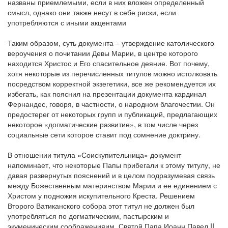
названы приемлемыми, если в них вложен определенный
смысл, однако они также несут в себе риски, если
употребляются с иными акцентами
Таким образом, суть документа – утверждение католического
вероучения о почитании Девы Марии, в центре которого
находится Христос и Его спасительное деяние. Вот почему,
хотя некоторые из перечисленных титулов можно истолковать
посредством корректной экзегетики, все же рекомендуется их
избегать, как пояснил на презентации документа кардинал
Фернандес, говоря, в частности, о народном благочестии. Он
предостерег от некоторых групп и публикаций, предлагающих
некоторое «догматические развитие», в том числе через
социальные сети которое ставит под сомнение доктрину.
В отношении титула «Соискупительница» документ
напоминает, что некоторые Папы прибегали к этому титулу, не
давая развернутых пояснений и в целом подразумевая связь
между Божественным материнством Марии и ее единением с
Христом у подножия искупительного Креста. Решением
Второго Ватиканского собора этот титул не должен был
употребляться по догматическим, пастырским и
экуменическим соображенияим. Святой Папа Иоанн Павел II