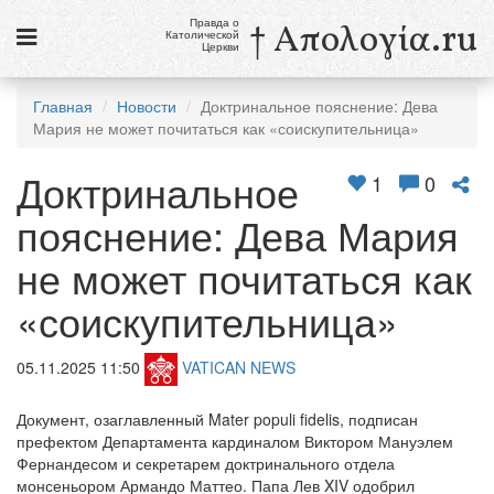
Правда о
† Απολογία.ru
Католической
Церкви
Статьи
Главная
Новости
Доктринальное пояснение: Дева
Мария не может почитаться как «соискупительница»
Новости
Доктринальное
Католики в России
1
0
пояснение: Дева Мария
Галерея
не может почитаться как
Викторины
«соискупительница»
Ссылки
Религиозные учения и секты, справочник
05.11.2025 11:50
VATICAN NEWS
8 августа
Документ, озаглавленный Mater populi fidelis, подписан
Св. Доминик, священник
префектом Департамента кардиналом Виктором Мануэлем
Фернандесом и секретарем доктринального отдела
см. календарь
монсеньором Армандо Маттео. Папа Лев XIV одобрил