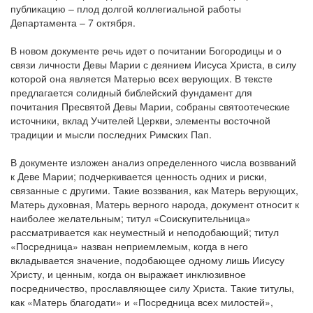
публикацию – плод долгой коллегиальной работы
Департамента – 7 октября.
Обратная связь
mail@apologia.ru
В новом документе речь идет о почитании Богородицы и о
связи личности Девы Марии с деянием Иисуса Христа, в силу
Отправить сообщение
которой она является Матерью всех верующих. В тексте
предлагается солидный библейский фундамент для
почитания Пресвятой Девы Марии, собраны святоотеческие
Вход
источники, вклад Учителей Церкви, элементы восточной
традиции и мысли последних Римских Пап.
В документе изложен анализ определенного числа возвваний
к Деве Марии; подчеркивается ценность одних и риски,
связанные с другими. Такие воззвания, как Матерь верующих,
Матерь духовная, Матерь верного народа, документ относит к
наиболее желательным; титул «Соискупительница»
рассматривается как неуместный и неподобающий; титул
«Посредница» назван неприемлемым, когда в него
вкладывается значение, подобающее одному лишь Иисусу
Христу, и ценным, когда он выражает инклюзивное
посредничество, прославляющее силу Христа. Такие титулы,
как «Матерь благодати» и «Посредница всех милостей»,