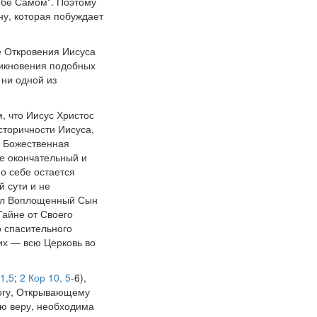
ебе Самом". Поэтому
ну, которая побуждает
е Откровения Иисуса
никновения подобных
 ни одной из
 что Иисус Христос
сторичности Иисуса,
я Божественная
бе окончательный и
о себе остается
 сути и не
крыл Воплощенный Сын
Тайне от Своего
 спасительного
них — всю Церковь во
1,5
;
2 Кор 10, 5
-6),
Богу, Открывающему
ую веру, необходима