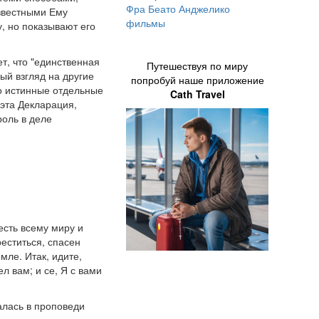
Фра Беато Анджелико
звестными Ему
фильмы
, но показывают его
ет, что "единственная
Путешествуя по миру
ый взгляд на другие
попробуй наше приложение
то истинные отдельные
Cath Travel
эта Декларация,
роль в деле
есть всему миру и
реститься, спасен
емле. Итак, идите,
л вам; и се, Я с вами
алась в проповеди