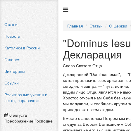
Статьи
Главная
Статьи
О Церкви
Новости
"Dominus Iesu
Католики в России
Декларация
Галерея
Слово Святого Отца
Викторины
Декларацией "Dominus Iesus", — 
хотел пригласить всех христиан к
Ссылки
сегодня, и завтра — "путь, истина
видим лицо Отца, является не выс
Религиозные учения и
Христос открыл нам Себя без каких
секты, справочник
мы получили, и сообщать другим то
принадлежат всем людям.
6 августа
Вместе с апостолом Петром мы исп
Преображение Господне
следуя за Вторым Ватиканским Соб
указывает на его высший источник 