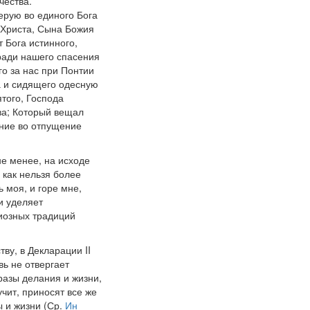
чества.
ерую во единого Бога
 Христа, Сына Божия
т Бога истинного,
 ради нашего спасения
го за нас при Понтии
а и сидящего одесную
ятого, Господа
ва; Который вещал
ение во отпущение
не менее, на исходе
 как нельзя более
 моя, и горе мне,
и уделяет
иозных традиций
ву, в Декларации II
ь не отвергает
бразы делания и жизни,
учит, приносят все же
 и жизни (Ср.
Ин