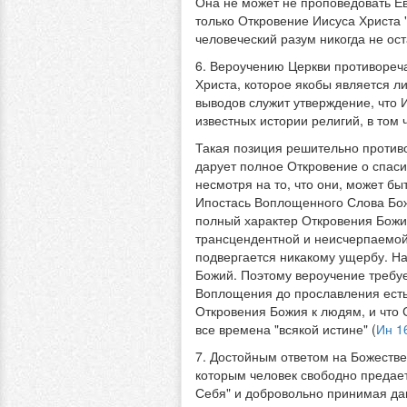
Она не может не проповедовать Ев
только Откровение Иисуса Христа 
человеческий разум никогда не ост
6. Вероучению Церкви противореч
Христа, которое якобы является л
выводов служит утверждение, что 
известных истории религий, в том
Такая позиция решительно против
дарует полное Откровение о спасит
несмотря на то, что они, может б
Ипостась Воплощенного Слова Божия
полный характер Откровения Божия
трансцендентной и неисчерпаемой.
подвергается никакому ущербу. На
Божий. Поэтому вероучение требуе
Воплощения до прославления есть
Откровения Божия к людям, и что С
все времена "всякой истине" (
Ин 1
7. Достойным ответом на Божестве
которым человек свободно предает
Себя" и добровольно принимая дан