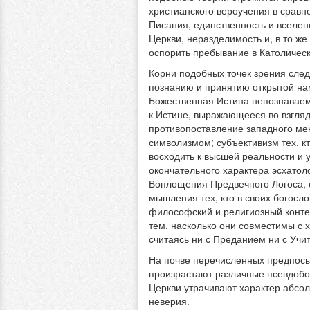
христианского вероучения в срав
Писания, единственность и вселен
Церкви, неразделимость и, в то ж
оспорить пребывание в Католичес
Корни подобных точек зрения сле
познанию и принятию открытой нам
Божественная Истина непознаваем
к Истине, выражающееся во взгляде
противопоставление западного мен
символизмом; субъективизм тех, к
восходить к высшей реальности и 
окончательного характера эсхатол
Воплощения Предвечного Логоса, с
мышления тех, кто в своих богосл
философский и религиозный контекс
тем, насколько они совместимы с 
считаясь ни с Преданием ни с Учи
На почве перечисленных предпосыл
произрастают различные псевдобог
Церкви утрачивают характер абсол
неверия.