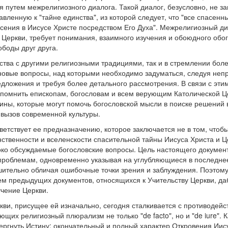
 путем межрелигиозного диалога. Такой диалог, безусловно, не за
равленную к "тайне единства", из которой следует, что "все спасенн
пасения в Иисусе Христе посредством Его Духа". Межрелигиозный 
 Церкви, требует понимания, взаимного изучения и обоюдного обо
боды друг друга.
нства с другими религиозными традициями, так и в стремлении боле
 новые вопросы, над которыми необходимо задуматься, следуя не
дложения и требуя более детального рассмотрения. В связи с эт
апомнить епископам, богословам и всем верующим Католической Ц
ины, которые могут помочь богословской мысли в поиске решений 
вызов современной культуры.
етствует ее предназначению, которое заключается не в том, чтобы
ственности и вселенскости спасительной тайны Иисуса Христа и Ц
око обсуждаемые богословские вопросы. Цель настоящего докуме
 проблемам, одновременно указывая на углубляющиеся в последне
ительно обличая ошибочные точки зрения и заблуждения. Поэтом
м предыдущих документов, относящихся к Учительству Церкви, д
учение Церкви.
кви, присущее ей изначально, сегодня сталкивается с противодейс
щих религиозный плюрализм не только "de facto", но и "de iure". К
ргнуть Истину: окончательный и полный характер Откровения Иис