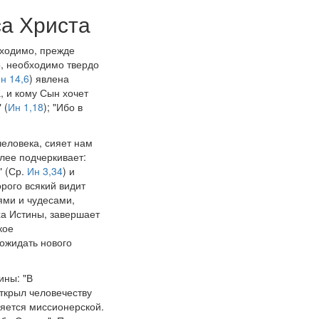
са Христа
бходимо, прежде
о, необходимо твердо
н 14,6
) явлена
, и кому Сын хочет
 (
Ин 1,18
); "Ибо в
человека, сияет нам
лее подчеркивает:
" (Ср.
Ин 3,34
) и
орого всякий видит
ями и чудесами,
а Истины, завершает
кое
 ожидать нового
ины: "В
ткрыл человечеству
ляется миссионерской.