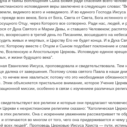
Духа и тайны Воплощения Сына Божия ради спасения всего челове
стианского исповедания веры заключено в следующих словах: "В
земли, видимого всего и невидимого. И во единого Господа Иисуса
прежде всех веков, Бога от Бога, Света от Света, Бога истинного о
осущного Отцу, через Которого все сотворено. Ради нас, людей, и
ося от Духа Святого и Марии Девы, и ставшего Человеком; распято
го, воскресшего в третий день по Писаниям, восшедшего на небес
удить живых и мертвых, и Царству Его не будет конца. И в Духа Св
го; Которому вместе с Отцом и Сыном подобает поклонение и сла
тую, Вселенскую и Апостольскую Церковь. Исповедую единое крещ
ых, и жизни будущего века".
ерная Евангелию Иисуса, проповедовала и свидетельствовала. Тем 
ще далека от завершения. Поэтому слова святого Павла в наши дни
, то нечем мне хвалиться; потому что это необходимая обязанность
). Этим объясняется пристальное внимание, которое Учение Церкв
зационной миссии, особенно в связи с изучением различных религ
 свидетельствуют все религии и которые они предлагают человечест
 Церкви к нехристианским религиям сказано: "Католическая Церков
то в этих религиях. Она с искренним уважением рассматривает те о
я и отличаются во многом от того, чего она придерживается и чему 
й всех людей". Проповедь Церковью Иисуса Христа — пути, истины