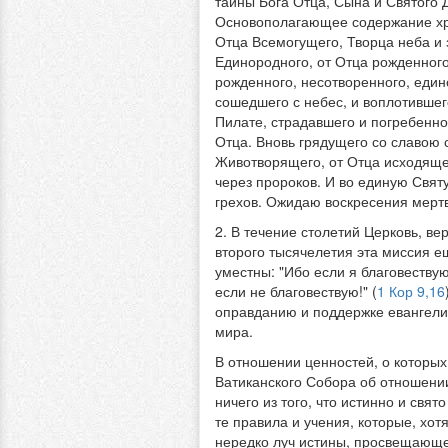
тайны Бога Отца, Сына и Святого 
Основополагающее содержание хри
Отца Всемогущего, Творца неба и 
Единородного, от Отца рожденного 
рожденного, несотворенного, един
сошедшего с небес, и воплотившег
Пилате, страдавшего и погребенно
Отца. Вновь грядущего со славою с
Животворящего, от Отца исходяще
через пророков. И во единую Свя
грехов. Ожидаю воскресения мертв
2. В течение столетий Церковь, в
второго тысячелетия эта миссия е
уместны: "Ибо если я благовествую
если не благовествую!" (
1 Кор 9,16
оправданию и поддержке евангели
мира.
В отношении ценностей, о которых
Ватиканского Собора об отношении
ничего из того, что истинно и свя
те правила и учения, которые, хот
нередко луч истины, просвещающе