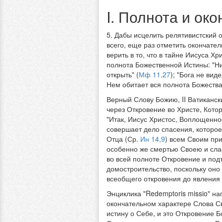
I. Полнота и ок
5. Дабы исцелить релятивистский
всего, еще раз отметить окончате
верить в то, что в тайне Иисуса Х
полнота Божественной Истины: "Ни
открыть" (
Мф 11,27
); "Бога не ви
Нем обитает вся полнота Божества 
Верный Слову Божию, II Ватикански
через Откровение во Христе, Кото
"Итак, Иисус Христос, Воплощенно
совершает дело спасения, которое
Отца (Ср.
Ин 14,9
) всем Своим при
особенно же смертью Своею и сла
во всей полноте Откровение и под
домостроительство, поскольку оно 
всеобщего откровения до явления 
Энциклика "Redemptoris missio" н
окончательном характере Слова Св
истину о Себе, и это Откровение 