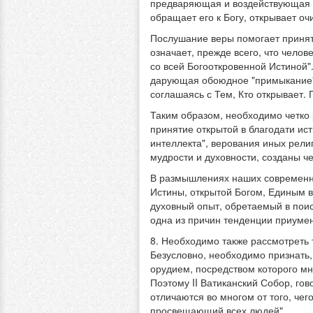
предваряющая и воздействующая б
обращает его к Богу, открывает о
Послушание веры помогает принять
означает, прежде всего, что челов
со всей Богооткровенной Истиной"
дарующая обоюдное "примыкание": 
соглашаясь с Тем, Кто открывает. 
Таким образом, необходимо четко 
принятие открытой в благодати ист
интеллекта", верования иных рел
мудрости и духовности, созданы 
В размышлениях наших современник
Истины, открытой Богом, Единым 
духовный опыт, обретаемый в пои
одна из причин тенденции приумен
8. Необходимо также рассмотреть 
Безусловно, необходимо признать,
орудием, посредством которого мн
Поэтому II Ватиканский Собор, гов
отличаются во многом от того, чег
просвещающий всех людей".