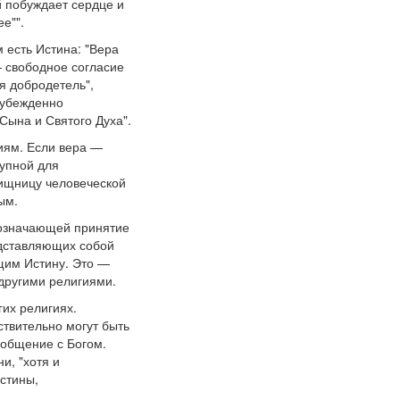
 побуждает сердце и
е"".
 есть Истина: "Вера
 — свободное согласие
я добродетель",
 убежденно
 Сына и Святого Духа".
иям. Если вера —
тупной для
вищницу человеческой
ым.
, означающей принятие
едставляющих собой
щим Истину. Это —
другими религиями.
гих религиях.
ствительно могут быть
 общение с Богом.
и, "хотя и
Истины,