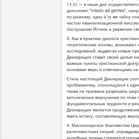
14,6
) — в наши дни осуществляется
дополняет "missio ad gentes", нап
по-разному, одну и ту же тайну с
частью евангелизационной миссии
послушании Истине и уважении сво
3. Как в практике диалога христиа
теоретические основы, возникают
исследований, выдвигая новые пре
Декларация ставит своей целью н
важные пункты христианской доктр
основами веры и отвечающими на 
Стиль настоящей Декларации соотв
проблематику, относящуюся к един
также не призвана разрешить шир
католическое вероучение по этим
фундаментальные трудности и реш
Декларация является продолжение
явить истину, составляющую веро
4. Миссионерское благовестие Цер
релятивистских теорий, оправдываю
подобные теории стремятся опрове