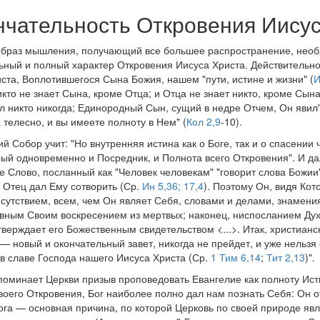
ончательность Откровения Иису
 образ мышления, получающий все большее распространение, нео
льный и полный характер Откровения Иисуса Христа. Действительн
риста, Воплотившегося Сына Божия, нашем "пути, истине и жизни" (
И
кто не знает Сына, кроме Отца; и Отца не знает никто, кроме Сына
дел никто никогда; Единородный Сын, сущий в недре Отчем, Он явил"
телесно, и вы имеете полноту в Нем" (
Кол 2,9
-10).
й Собор учит: "Но внутренняя истина как о Боге, так и о спасении 
рый одновременно и Посредник, и Полнота всего Откровения". И да
е Слово, посланный как "Человек человекам" "говорит слова Божии
 Отец дал Ему сотворить (Ср.
Ин 5,36; 17,4
). Поэтому Он, видя Кот
сутствием, всем, чем Он являет Себя, словами и делами, знамени
вным Своим воскресением из мертвых; наконец, ниспосланием Дух
тверждает его Божественным свидетельством <...>. Итак, христианс
— новый и окончательный завет, никогда не прейдет, и уже нельзя
в славе Господа нашего Иисуса Христа (Ср.
1 Тим 6,14
;
Тит 2,13
)".
апоминает Церкви призыв проповедовать Евангелие как полноту Ист
оего Откровения, Бог наиболее полно дал нам познать Себя: Он о
Бога — основная причина, по которой Церковь по своей природе яв