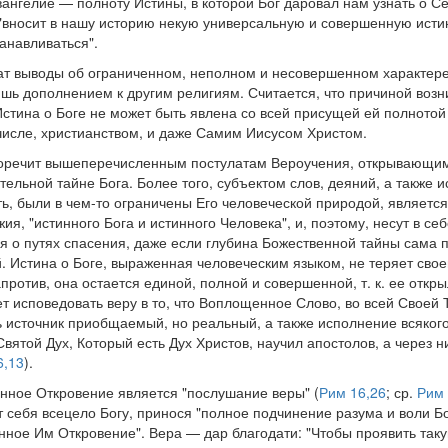
ангелие — полноту Истины, в которой Бог даровал нам узнать о С
"вносит в нашу историю некую универсальную и совершенную исти
анавливаться".
ат выводы об ограниченном, неполном и несовершенном характер
ишь дополнением к другим религиям. Считается, что причиной воз
Истина о Боге не может быть явлена со всей присущей ей полнотой
 числе, христианством, и даже Самим Иисусом Христом.
оречит вышеперечисленным постулатам Вероучения, открывающим,
ельной тайне Бога. Более того, субъектом слов, деяний, а также и
ыть, были в чем-то ограничены Его человеческой природой, являетс
, "истинного Бога и истинного Человека", и, поэтому, несут в се
 о путях спасения, даже если глубина Божественной тайны сама п
 Истина о Боге, выраженная человеческим языком, не теряет своей
против, она остается единой, полной и совершенной, т. к. ее от
т исповедовать веру в то, что Воплощенное Слово, во всей Своей 
 источник приобщаемый, но реальный, а также исполнение всякого
вятой Дух, Который есть Дух Христов, научил апостолов, а через 
6,13
).
нное Откровение является "послушание веры" (
Рим 16,26
; ср.
Рим 
 себя всецело Богу, принося "полное подчинение разума и воли 
ное Им Откровение". Вера — дар благодати: "Чтобы проявить так