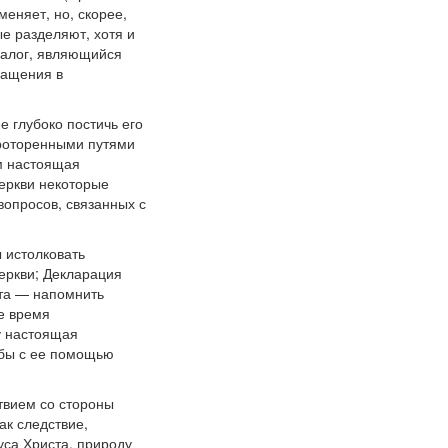
меняет, но, скорее,
ые разделяют, хотя и
диалог, являющийся
гащения в
е глубоко постичь его
проторенными путями
им настоящая
еркви некоторые
вопросов, связанных с
 истолковать
еркви; Декларация
нта — напомнить
е время
у настоящая
абы с ее помощью
твием со стороны
ак следствие,
уса Христа, природу