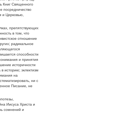
ть Книг Священного
ое посредничество
м и Церковью,
лках, препятствующих
ность в том, что
ивистское отношение
других; радикальное
овляющегося
 лишается способности
 понимания и принятия
ошение историчности
 в историю; эклектизм
нимания на
стематизировать, ни с
щенное Писание, не
ипотезы,
йна Иисуса Христа и
нь сомнений и