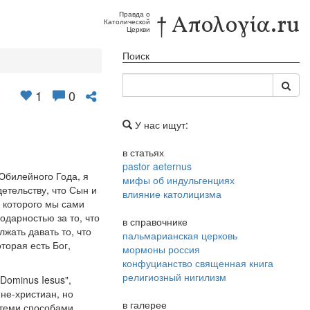
Правда о
† Απολογία.ru
Католической
Церкви
Поиск
1
0
У нас ищут:
в статьях
pastor aeternus
Юбилейного Года, я
мифы об индульгенциях
етельству, что Сын и
влияние католицизма
з которого мы сами
дарностью за то, что
в справочнике
жать давать то, что
пальмарианская церковь
торая есть Бог,
мормоны россия
конфуцианство священная книга
религиозный нигилизм
Dominus Iesus",
не-христиан, но
в галерее
 теми способами,