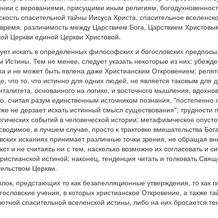
нении с верованиями, присущими иным религиям, богодухновеннос
скость спасительной тайны Иисуса Христа, спасительное вселенск
е время, различимость между Царствием Бога, Царствием Христовы
кой Церкви единой Церкви Христовой.
дует искать в определенных философских и богословских предпосы
 Истины. Тем не менее, следует указать некоторые из них: убежден
а и не может быть явлена даже Христианским Откровением; релят
, что то, что истинно для одних людей, не является таковым для 
талитета, основанного на логике, и восточного мышления, вдохн
то, считая разум единственным источником познания, "постепенно
уже не дерзает искать истинный смысл существования"; трудности
огических событий в человеческой истории; метафизическое опуст
водимое, в лучшем случае, просто к трактовке вмешательства Бога
овских исканиях принимает различные точки зрения, не обращая в
т и не считаясь ни с тем, насколько возможно их согласовать и си
христианской истиной; наконец, тенденция читать и толковать Свя
тельством Церкви.
ок, предстающих то как безапелляционные утверждения, то как г
ословские учения, в которых христианское Откровение, а также та
ютной спасительной вселенской истины, либо на них бросается те