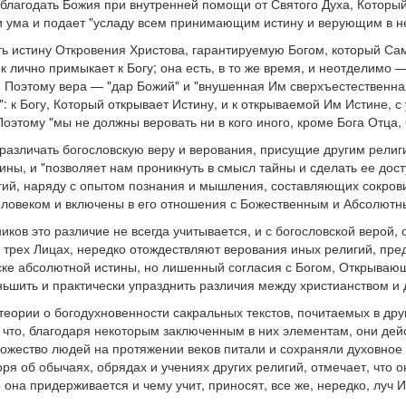
лагодать Божия при внутренней помощи от Святого Духа, Который
чи ума и подает "усладу всем принимающим истину и верующим в не
 истину Откровения Христова, гарантируемую Богом, который Сам
ек лично примыкает к Богу; она есть, в то же время, и неотделимо
. Поэтому вера — "дар Божий" и "внушенная Им сверхъестественна
к Богу, Который открывает Истину, и к открываемой Им Истине, с
Поэтому "мы не должны веровать ни в кого иного, кроме Бога Отца,
различать богословскую веру и верования, присущие другим религ
ины, и "позволяет нам проникнуть в смысл тайны и сделать ее дос
игий, наряду с опытом познания и мышления, составляющих сокро
человеком и включены в его отношения с Божественным и Абсолютн
ов это различие не всегда учитывается, и с богословской верой
в трех Лицах, нередко отождествляют верования иных религий, пр
ске абсолютной истины, но лишенный согласия с Богом, Открываю
ьшить и практически упразднить различия между христианством и 
теории о богодухновенности сакральных текстов, почитаемых в дру
 что, благодаря некоторым заключенным в них элементам, они дей
ожество людей на протяжении веков питали и сохраняли духовное
оря об обычаях, обрядах и учениях других религий, отмечает, что он
о она придерживается и чему учит, приносят, все же, нередко, луч 