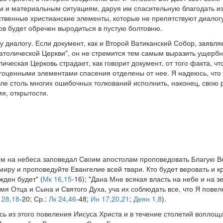
ым и материальным ситуациям, даруя им спасительную благодать и
твенные христианские элементы, которые не препятствуют диалогу
нов будет обречен выродиться в пустую болтовню.
у диалогу. Если документ, как и Второй Ватиканский Собор, заявля
Католической Церкви", он не стремится тем самым выразить ущербн
ческая Церковь страдает, как говорит документ, от того факта, ч
гоценными элементами спасения отделены от нее. Я надеюсь, что 
ле столь многих ошибочных толкований исполнить, наконец, свою 
мя, открытости.
ем на небеса заповедал Своим апостолам проповедовать Благую В
миру и проповедуйте Евангелие всей твари. Кто будет веровать и к
жден будет" (
Мк 16,15
-16); "Дана Мне всякая власть на небе и на з
имя Отца и Сына и Святого Духа, уча их соблюдать все, что Я повеле
28,18
-20; Ср.:
Лк 24,46
-48;
Ин 17,20,21
;
Деян 1,8
).
ь из этого повеления Иисуса Христа и в течение столетий воплощ