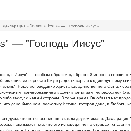
Декларация «Dominus Jesus» — «Господь Иисус»
s" — "Господь Иисус"
"Господь Иисус", — особым образом одобренной мною на вершине 
 обновлению их верности Ему в радости веры и к единодушному свид
, и жизнь". Наше исповедание Христа как единственного Сына, чере
окомерным пренебрежением к другим религиям, но радостной благо
-либо заслуг с нашей стороны. В то же время Он обязал нас продол
, что дано было нам, поскольку Истина, которая дана, и Любовь, ко
оведуем, что нет спасения ни в каком другом имени. Декларация "
ором, показывает нам, что это исповедание не отрицает спасения 
во Христе, в Котором соединены Бог и человек. Бог дает свет всем