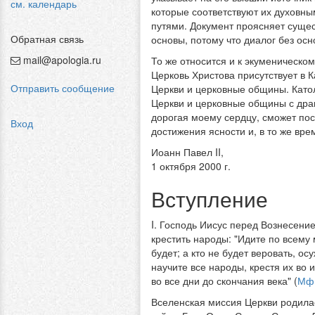
см. календарь
которые соответствуют их духовн
путями. Документ проясняет сущес
Обратная связь
основы, потому что диалог без ос
mail@apologia.ru
То же относится и к экуменическом
Церковь Христова присутствует в 
Отправить сообщение
Церкви и церковные общины. Католи
Церкви и церковные общины с дра
дорогая моему сердцу, сможет пос
Вход
достижения ясности и, в то же вре
Иоанн Павел II,
1 октября 2000 г.
Вступление
I. Господь Иисус перед Вознесени
крестить народы: "Идите по всему 
будет; а кто не будет веровать, осу
научите все народы, крестя их во 
во все дни до скончания века" (
Мф 
Вселенская миссия Церкви родилас